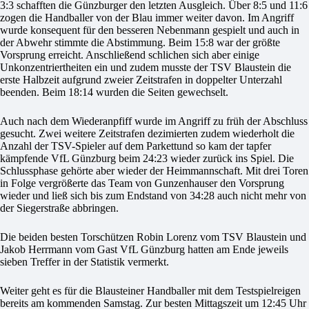
3:3 schafften die Günzburger den letzten Ausgleich. Über 8:5 und 11:6
zogen die Handballer von der Blau immer weiter davon. Im Angriff
wurde konsequent für den besseren Nebenmann gespielt und auch in
der Abwehr stimmte die Abstimmung. Beim 15:8 war der größte
Vorsprung erreicht. Anschließend schlichen sich aber einige
Unkonzentriertheiten ein und zudem musste der TSV Blaustein die
erste Halbzeit aufgrund zweier Zeitstrafen in doppelter Unterzahl
beenden. Beim 18:14 wurden die Seiten gewechselt.
Auch nach dem Wiederanpfiff wurde im Angriff zu früh der Abschluss
gesucht. Zwei weitere Zeitstrafen dezimierten zudem wiederholt die
Anzahl der TSV-Spieler auf dem Parkettund so kam der tapfer
kämpfende VfL Günzburg beim 24:23 wieder zurück ins Spiel. Die
Schlussphase gehörte aber wieder der Heimmannschaft. Mit drei Toren
in Folge vergrößerte das Team von Gunzenhauser den Vorsprung
wieder und ließ sich bis zum Endstand von 34:28 auch nicht mehr von
der Siegerstraße abbringen.
Die beiden besten Torschützen Robin Lorenz vom TSV Blaustein und
Jakob Herrmann vom Gast VfL Günzburg hatten am Ende jeweils
sieben Treffer in der Statistik vermerkt.
Weiter geht es für die Blausteiner Handballer mit dem Testspielreigen
bereits am kommenden Samstag. Zur besten Mittagszeit um 12:45 Uhr