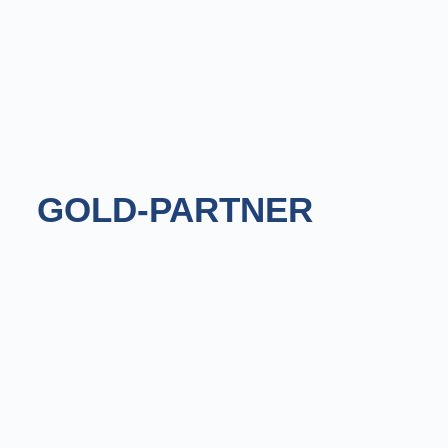
GOLD-PARTNER
dmp solutions GmbH, Ulm
Um Unternehmen