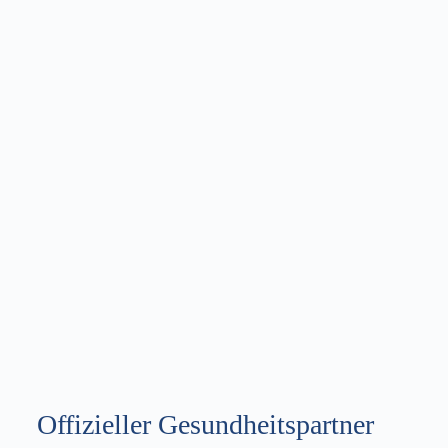
Stadtwerke Blaustein
Click Here
Offizieller Gesundheitspartner