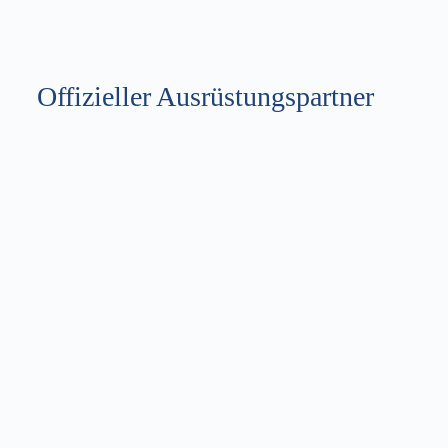
AOK - Die Gesundheitskasse Ulm-Biberach
Click Here
Offizieller Ausrüstungspartner