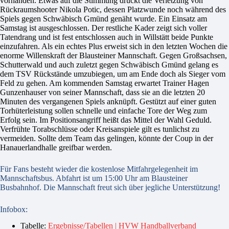
vorhanden. Etwas auf die Stimmung drückt die Verletzung von
Rückraumshooter Nikola Potic, dessen Platzwunde noch während des
Spiels gegen Schwäbisch Gmünd genäht wurde. Ein Einsatz am
Samstag ist ausgeschlossen. Der restliche Kader zeigt sich voller
Tatendrang und ist fest entschlossen auch in Willstätt beide Punkte
einzufahren. Als ein echtes Plus erweist sich in den letzten Wochen die
enorme Willenskraft der Blausteiner Mannschaft. Gegen Großsachsen,
Schutterwald und auch zuletzt gegen Schwäbisch Gmünd gelang es
dem TSV Rückstände umzubiegen, um am Ende doch als Sieger vom
Feld zu gehen. Am kommenden Samstag erwartet Trainer Hagen
Gunzenhauser von seiner Mannschaft, dass sie an die letzten 20
Minuten des vergangenen Spiels anknüpft. Gestützt auf einer guten
Torhüterleistung sollen schnelle und einfache Tore der Weg zum
Erfolg sein. Im Positionsangriff heißt das Mittel der Wahl Geduld.
Verfrühte Torabschlüsse oder Kreisanspiele gilt es tunlichst zu
vermeiden. Sollte dem Team das gelingen, könnte der Coup in der
Hanauerlandhalle greifbar werden.
Für Fans besteht wieder die kostenlose Mitfahrgelegenheit im
Mannschaftsbus. Abfahrt ist um 15:00 Uhr am Blausteiner
Busbahnhof. Die Mannschaft freut sich über jegliche Unterstützung!
Infobox:
Tabelle:
Ergebnisse/Tabellen | HVW Handballverband