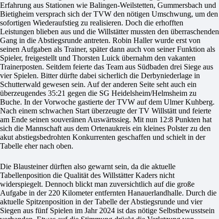
Erfahrung aus Stationen wie Balingen-Weilstetten, Gummersbach und
Bietigheim versprach sich der TVW den nötigen Umschwung, um den
sofortigen Wiederaufstieg zu realisieren. Doch die erhofften
Leistungen blieben aus und die Willstätter mussten den überraschenden
Gang in die Abstiegsrunde antreten. Robin Haller wurde erst von
seinen Aufgaben als Trainer, später dann auch von seiner Funktion als
Spieler, freigestellt und Thorsten Luick übernahm den vakanten
Trainerposten. Seitdem feierte das Team aus Südbaden drei Siege aus
vier Spielen. Bitter dürfte dabei sicherlich die Derbyniederlage in
Schutterwald gewesen sein. Auf der anderen Seite seht auch ein
überzeugendes 35:21 gegen die SG Heidelsheim/Helmsheim zu
Buche. In der Vorwoche gastierte der TVW auf dem Ulmer Kuhberg.
Nach einem schwachen Start überzeugte der TV Willstätt und feierte
am Ende seinen souveränen Auswärtssieg. Mit nun 12:8 Punkten hat
sich die Mannschaft aus dem Ortenaukreis ein kleines Polster zu den
akut abstiegsbedrohten Konkurrenten geschaffen und schielt in der
Tabelle eher nach oben.
Die Blausteiner dürften also gewarnt sein, da die aktuelle
Tabellenposition die Qualität des Willstätter Kaders nicht
widerspiegelt. Dennoch blickt man zuversichtlich auf die große
Aufgabe in der 220 Kilometer entfernten Hanauerlandhalle. Durch die
aktuelle Spitzenposition in der Tabelle der Abstiegsrunde und vier
Siegen aus fünf Spielen im Jahr 2024 ist das nötige Selbstbewusstsein