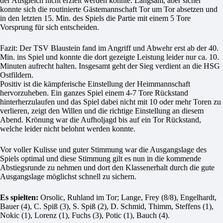
der Ausgleich nicht erzielt werden konnte. Langsam, aber sicher
konnte sich die routinierte Gästemannschaft Tor um Tor absetzen und
in den letzten 15. Min. des Spiels die Partie mit einem 5 Tore
Vorsprung für sich entscheiden.
Fazit: Der TSV Blaustein fand im Angriff und Abwehr erst ab der 40.
Min. ins Spiel und konnte die dort gezeigte Leistung leider nur ca. 10.
Minuten aufrecht halten. Insgesamt geht der Sieg verdient an die HSG
Ostfildern.
Positiv ist die kämpferische Einstellung der Heimmannschaft
hervorzuheben. Ein ganzes Spiel einem 4-7 Tore Rückstand
hinterherzulaufen und das Spiel dabei nicht mit 10 oder mehr Toren zu
verlieren, zeigt den Willen und die richtige Einstellung an diesem
Abend. Krönung war die Aufholjagd bis auf ein Tor Rückstand,
welche leider nicht belohnt werden konnte.
Vor voller Kulisse und guter Stimmung war die Ausgangslage des
Spiels optimal und diese Stimmung gilt es nun in die kommende
Abstiegsrunde zu nehmen und dort den Klassenerhalt durch die gute
Ausgangslage möglichst schnell zu sichern.
Es spielten:
Orsolic, Ruhland im Tor; Lange, Frey (8/8), Engelhardt,
Bauer (4), C. Spiß (3), S. Spiß (2), D. Schmid, Thimm, Steffens (1),
Nokic (1), Lorenz (1), Fuchs (3), Potic (1), Bauch (4).