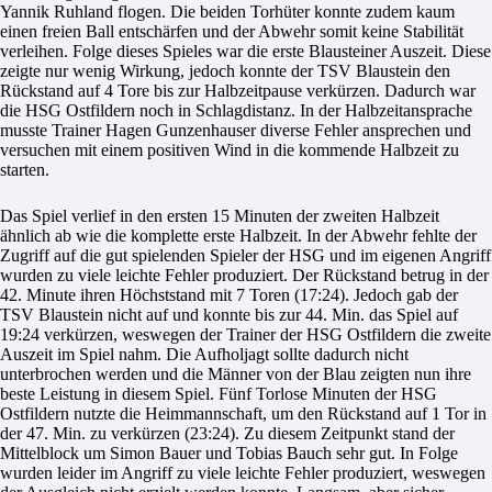
Yannik Ruhland flogen. Die beiden Torhüter konnte zudem kaum
einen freien Ball entschärfen und der Abwehr somit keine Stabilität
verleihen. Folge dieses Spieles war die erste Blausteiner Auszeit. Diese
zeigte nur wenig Wirkung, jedoch konnte der TSV Blaustein den
Rückstand auf 4 Tore bis zur Halbzeitpause verkürzen. Dadurch war
die HSG Ostfildern noch in Schlagdistanz. In der Halbzeitansprache
musste Trainer Hagen Gunzenhauser diverse Fehler ansprechen und
versuchen mit einem positiven Wind in die kommende Halbzeit zu
starten.
Das Spiel verlief in den ersten 15 Minuten der zweiten Halbzeit
ähnlich ab wie die komplette erste Halbzeit. In der Abwehr fehlte der
Zugriff auf die gut spielenden Spieler der HSG und im eigenen Angriff
wurden zu viele leichte Fehler produziert. Der Rückstand betrug in der
42. Minute ihren Höchststand mit 7 Toren (17:24). Jedoch gab der
TSV Blaustein nicht auf und konnte bis zur 44. Min. das Spiel auf
19:24 verkürzen, weswegen der Trainer der HSG Ostfildern die zweite
Auszeit im Spiel nahm. Die Aufholjagt sollte dadurch nicht
unterbrochen werden und die Männer von der Blau zeigten nun ihre
beste Leistung in diesem Spiel. Fünf Torlose Minuten der HSG
Ostfildern nutzte die Heimmannschaft, um den Rückstand auf 1 Tor in
der 47. Min. zu verkürzen (23:24). Zu diesem Zeitpunkt stand der
Mittelblock um Simon Bauer und Tobias Bauch sehr gut. In Folge
wurden leider im Angriff zu viele leichte Fehler produziert, weswegen