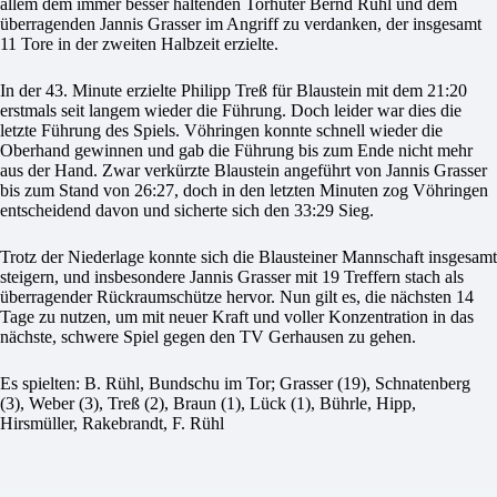
allem dem immer besser haltenden Torhüter Bernd Rühl und dem
überragenden Jannis Grasser im Angriff zu verdanken, der insgesamt
11 Tore in der zweiten Halbzeit erzielte.
In der 43. Minute erzielte Philipp Treß für Blaustein mit dem 21:20
erstmals seit langem wieder die Führung. Doch leider war dies die
letzte Führung des Spiels. Vöhringen konnte schnell wieder die
Oberhand gewinnen und gab die Führung bis zum Ende nicht mehr
aus der Hand. Zwar verkürzte Blaustein angeführt von Jannis Grasser
bis zum Stand von 26:27, doch in den letzten Minuten zog Vöhringen
entscheidend davon und sicherte sich den 33:29 Sieg.
Trotz der Niederlage konnte sich die Blausteiner Mannschaft insgesamt
steigern, und insbesondere Jannis Grasser mit 19 Treffern stach als
überragender Rückraumschütze hervor. Nun gilt es, die nächsten 14
Tage zu nutzen, um mit neuer Kraft und voller Konzentration in das
nächste, schwere Spiel gegen den TV Gerhausen zu gehen.
Es spielten: B. Rühl, Bundschu im Tor; Grasser (19), Schnatenberg
(3), Weber (3), Treß (2), Braun (1), Lück (1), Bührle, Hipp,
Hirsmüller, Rakebrandt, F. Rühl