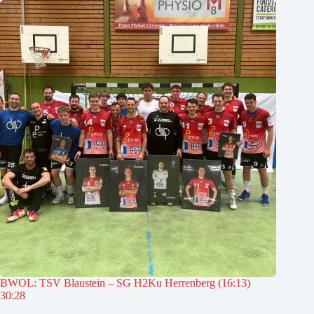
BWOL: TSV Blaustein – SG H2Ku Herrenberg (16:13)
30:28