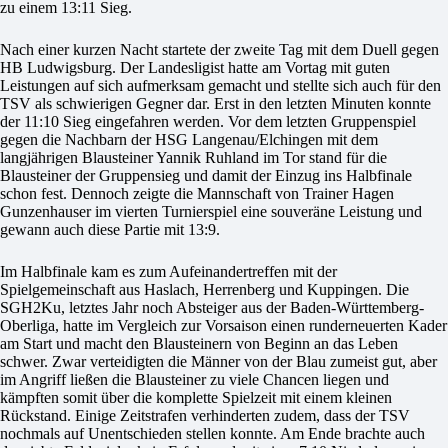
zu einem 13:11 Sieg.
Nach einer kurzen Nacht startete der zweite Tag mit dem Duell gegen
HB Ludwigsburg. Der Landesligist hatte am Vortag mit guten
Leistungen auf sich aufmerksam gemacht und stellte sich auch für den
TSV als schwierigen Gegner dar. Erst in den letzten Minuten konnte
der 11:10 Sieg eingefahren werden. Vor dem letzten Gruppenspiel
gegen die Nachbarn der HSG Langenau/Elchingen mit dem
langjährigen Blausteiner Yannik Ruhland im Tor stand für die
Blausteiner der Gruppensieg und damit der Einzug ins Halbfinale
schon fest. Dennoch zeigte die Mannschaft von Trainer Hagen
Gunzenhauser im vierten Turnierspiel eine souveräne Leistung und
gewann auch diese Partie mit 13:9.
Im Halbfinale kam es zum Aufeinandertreffen mit der
Spielgemeinschaft aus Haslach, Herrenberg und Kuppingen. Die
SGH2Ku, letztes Jahr noch Absteiger aus der Baden-Württemberg-
Oberliga, hatte im Vergleich zur Vorsaison einen runderneuerten Kader
am Start und macht den Blausteinern von Beginn an das Leben
schwer. Zwar verteidigten die Männer von der Blau zumeist gut, aber
im Angriff ließen die Blausteiner zu viele Chancen liegen und
kämpften somit über die komplette Spielzeit mit einem kleinen
Rückstand. Einige Zeitstrafen verhinderten zudem, dass der TSV
nochmals auf Unentschieden stellen konnte. Am Ende brachte auch