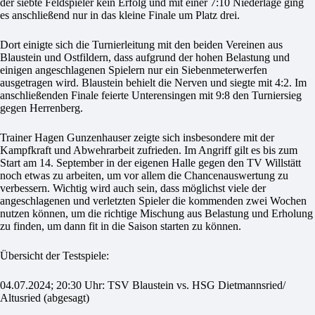
der siebte Feldspieler kein Erfolg und mit einer 7:10 Niederlage ging
es anschließend nur in das kleine Finale um Platz drei.
Dort einigte sich die Turnierleitung mit den beiden Vereinen aus
Blaustein und Ostfildern, dass aufgrund der hohen Belastung und
einigen angeschlagenen Spielern nur ein Siebenmeterwerfen
ausgetragen wird. Blaustein behielt die Nerven und siegte mit 4:2. Im
anschließenden Finale feierte Unterensingen mit 9:8 den Turniersieg
gegen Herrenberg.
Trainer Hagen Gunzenhauser zeigte sich insbesondere mit der
Kampfkraft und Abwehrarbeit zufrieden. Im Angriff gilt es bis zum
Start am 14. September in der eigenen Halle gegen den TV Willstätt
noch etwas zu arbeiten, um vor allem die Chancenauswertung zu
verbessern. Wichtig wird auch sein, dass möglichst viele der
angeschlagenen und verletzten Spieler die kommenden zwei Wochen
nutzen können, um die richtige Mischung aus Belastung und Erholung
zu finden, um dann fit in die Saison starten zu können.
Übersicht der Testspiele:
04.07.2024; 20:30 Uhr: TSV Blaustein vs. HSG Dietmannsried/
Altusried (abgesagt)