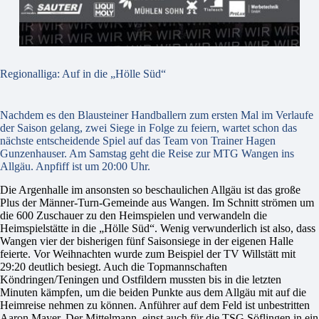
Regionalliga: Auf in die „Hölle Süd“
Nachdem es den Blausteiner Handballern zum ersten Mal im Verlaufe
der Saison gelang, zwei Siege in Folge zu feiern, wartet schon das
nächste entscheidende Spiel auf das Team von Trainer Hagen
Gunzenhauser. Am Samstag geht die Reise zur MTG Wangen ins
Allgäu. Anpfiff ist um 20:00 Uhr.
Die Argenhalle im ansonsten so beschaulichen Allgäu ist das große
Plus der Männer-Turn-Gemeinde aus Wangen. Im Schnitt strömen um
die 600 Zuschauer zu den Heimspielen und verwandeln die
Heimspielstätte in die „Hölle Süd“. Wenig verwunderlich ist also, dass
Wangen vier der bisherigen fünf Saisonsiege in der eigenen Halle
feierte. Vor Weihnachten wurde zum Beispiel der TV Willstätt mit
29:20 deutlich besiegt. Auch die Topmannschaften
Köndringen/Teningen und Ostfildern mussten bis in die letzten
Minuten kämpfen, um die beiden Punkte aus dem Allgäu mit auf die
Heimreise nehmen zu können. Anführer auf dem Feld ist unbestritten
Aaron Mayer. Der Mittelmann, einst auch für die TSG Söflingen in ein