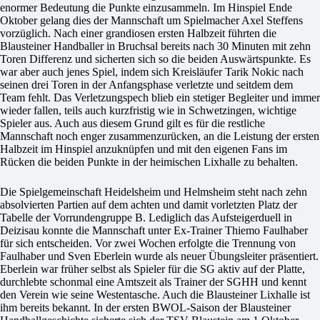
enormer Bedeutung die Punkte einzusammeln. Im Hinspiel Ende
Oktober gelang dies der Mannschaft um Spielmacher Axel Steffens
vorzüglich. Nach einer grandiosen ersten Halbzeit führten die
Blausteiner Handballer in Bruchsal bereits nach 30 Minuten mit zehn
Toren Differenz und sicherten sich so die beiden Auswärtspunkte. Es
war aber auch jenes Spiel, indem sich Kreisläufer Tarik Nokic nach
seinen drei Toren in der Anfangsphase verletzte und seitdem dem
Team fehlt. Das Verletzungspech blieb ein stetiger Begleiter und immer
wieder fallen, teils auch kurzfristig wie in Schwetzingen, wichtige
Spieler aus. Auch aus diesem Grund gilt es für die restliche
Mannschaft noch enger zusammenzurücken, an die Leistung der ersten
Halbzeit im Hinspiel anzuknüpfen und mit den eigenen Fans im
Rücken die beiden Punkte in der heimischen Lixhalle zu behalten.
Die Spielgemeinschaft Heidelsheim und Helmsheim steht nach zehn
absolvierten Partien auf dem achten und damit vorletzten Platz der
Tabelle der Vorrundengruppe B. Lediglich das Aufsteigerduell in
Deizisau konnte die Mannschaft unter Ex-Trainer Thiemo Faulhaber
für sich entscheiden. Vor zwei Wochen erfolgte die Trennung von
Faulhaber und Sven Eberlein wurde als neuer Übungsleiter präsentiert.
Eberlein war früher selbst als Spieler für die SG aktiv auf der Platte,
durchlebte schonmal eine Amtszeit als Trainer der SGHH und kennt
den Verein wie seine Westentasche. Auch die Blausteiner Lixhalle ist
ihm bereits bekannt. In der ersten BWOL-Saison der Blausteiner