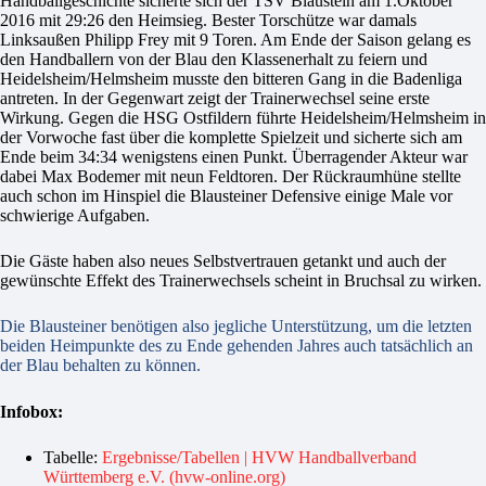
Handballgeschichte sicherte sich der TSV Blaustein am 1.Oktober
2016 mit 29:26 den Heimsieg. Bester Torschütze war damals
Linksaußen Philipp Frey mit 9 Toren. Am Ende der Saison gelang es
den Handballern von der Blau den Klassenerhalt zu feiern und
Heidelsheim/Helmsheim musste den bitteren Gang in die Badenliga
antreten. In der Gegenwart zeigt der Trainerwechsel seine erste
Wirkung. Gegen die HSG Ostfildern führte Heidelsheim/Helmsheim in
der Vorwoche fast über die komplette Spielzeit und sicherte sich am
Ende beim 34:34 wenigstens einen Punkt. Überragender Akteur war
dabei Max Bodemer mit neun Feldtoren. Der Rückraumhüne stellte
auch schon im Hinspiel die Blausteiner Defensive einige Male vor
schwierige Aufgaben.
Die Gäste haben also neues Selbstvertrauen getankt und auch der
gewünschte Effekt des Trainerwechsels scheint in Bruchsal zu wirken.
Die Blausteiner benötigen also jegliche Unterstützung, um die letzten
beiden Heimpunkte des zu Ende gehenden Jahres auch tatsächlich an
der Blau behalten zu können.
Infobox:
Tabelle:
Ergebnisse/Tabellen | HVW Handballverband
Württemberg e.V. (hvw-online.org)